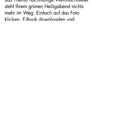
steht Ihrem grünen Heiligabend nichts
mehr im Weg. Einfach auf das Foto
klicken, E-Book downloaden und
loslegen.
Christmas Season is pretty challenging
for the environment. NOT celebrating is
no option, too. That's why we created
this free 18-page guide to help you
organize a fantastic family gathering -
without polluting the environment.