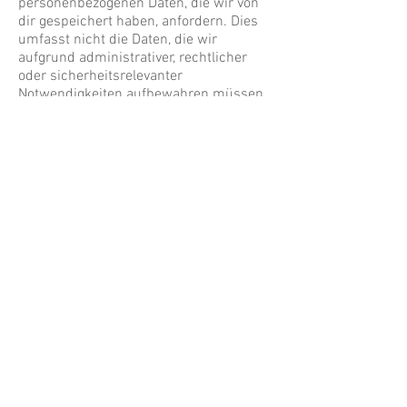
personenbezogenen Daten, die wir von
dir gespeichert haben, anfordern. Dies
umfasst nicht die Daten, die wir
aufgrund administrativer, rechtlicher
oder sicherheitsrelevanter
Notwendigkeiten aufbewahren müssen.
Wohin wir deine Daten senden
Besucher-Kommentare könnten von
einem automatisierten Dienst zur
Spam-Erkennung untersucht werden.
Kontakt-Informationen
Für Fragen zum Thema Datenschutz auf
dieser Webseite oder wenn Du Deine
personenbezogenen Daten bei uns
anfordern möchtest, wende Dich bitte
per Mail an Katrin:
info@thegreeneventplanner.com
Wie wir deine Daten schützen
Wir bemühen uns Datenbanken und die
Serverinfrastruktur vor fremden
Zugriffen und Angriffen zu schützen.