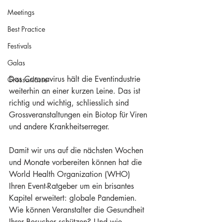
Meetings
Best Practice
Festivals
Galas
Das Coronavirus hält die Eventindustrie 
Grossanlässe
weiterhin an einer kurzen Leine. Das ist 
richtig und wichtig, schliesslich sind 
Grossveranstaltungen ein Biotop für Viren 
und andere Krankheitserreger. 
Damit wir uns auf die nächsten Wochen 
und Monate vorbereiten können hat die 
World Health Organization (WHO) 
Ihren Event-Ratgeber um ein brisantes 
Kapitel erweitert: globale Pandemien. 
Wie können Veranstalter die Gesundheit 
Ihrer Besucher schützen? Und wie 