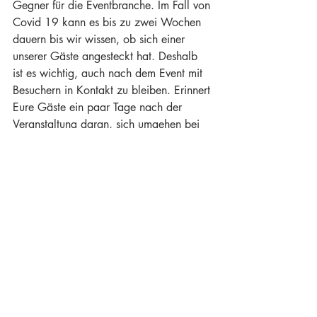
Gegner für die Eventbranche. Im Fall von 
Covid 19 kann es bis zu zwei Wochen 
dauern bis wir wissen, ob sich einer 
unserer Gäste angesteckt hat. Deshalb 
ist es wichtig, auch nach dem Event mit 
Besuchern in Kontakt zu bleiben. Erinnert 
Eure Gäste ein paar Tage nach der 
Veranstaltung daran, sich umgehen bei 
Euch zu melden, sollten sie positiv auf 
Covid 19 getestet worden sein. So 
können die übrigen Besucher sowie die 
Bevölkerung und Behörden 
schnellstmöglich informiert werden. 
Sollte der Fall einer Ansteckung 
eintreffen zählt jede Sekunde, deshalb 
lohnt es sich, bereits VOR dem Event 
eine Kommunikationsstrategie 
auszuarbeiten. 